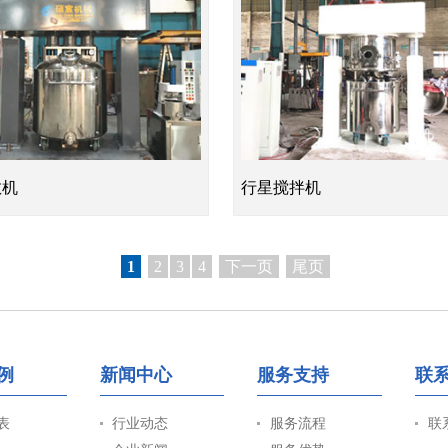
散机
行星搅拌机
1
2
3
4
下一页
尾页
例
新闻中心
服务支持
联
表
行业动态
服务流程
联