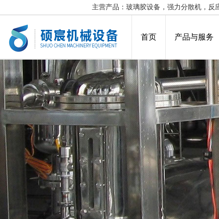
主营产品：玻璃胶设备，强力分散机，反
首页
产品与服务