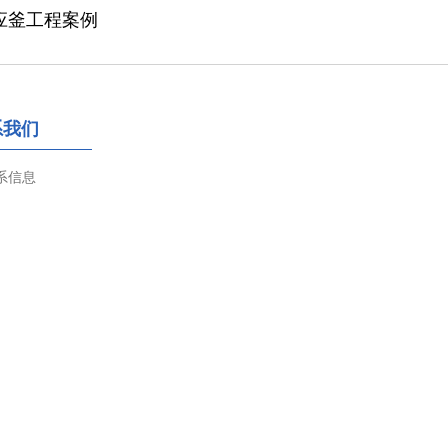
应釜工程案例
系我们
系信息