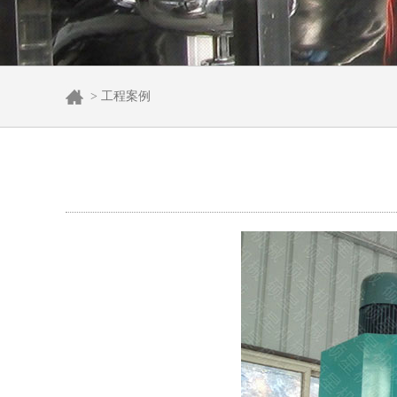
> 工程案例