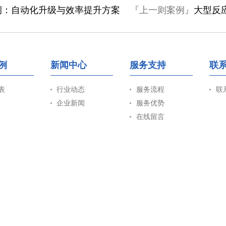
例：自动化升级与效率提升方案
『上一则案例』
大型反
例
新闻中心
服务支持
联
表
行业动态
服务流程
联
企业新闻
服务优势
在线留言