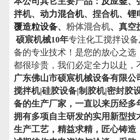
本公司其它主要产品：
反应釜
、
拌机
、
动力混合机
、
捏合机
、
锂
覆造粒设备
、
粉体混合机
、
真空
硕宸机械
10
年
专注化工搅拌设备
备的专业技术！是您的放心之选
都很珍贵，我们必定全力以赴，
广东佛山市硕宸机械设备有限公
搅拌机
|
硅胶设备
|
制胶机
|
密封胶
备的生产厂家，一直以来历经多
拥有多项自主研发的实用新型技
生产工艺，精益求精，匠心铸造