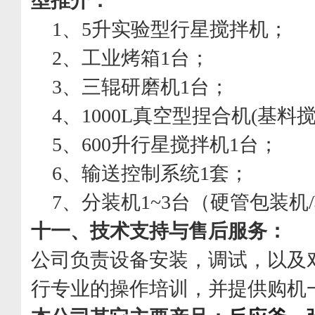
型推介：
1、
5
升实验型行星搅拌机；
2、
工业烤箱1台；
3、
三辊研磨机1台；
4、
1000L
真空型捏合机(基料
5、
600
升行星搅拌机1台；
6、
输送控制系统1套；
7、
分装机
1~3
台（硬管包装机/
十一、
技术支持与售后服务：
公司负责设备安装，调试，以及
行专业的操作培训，并提供购机