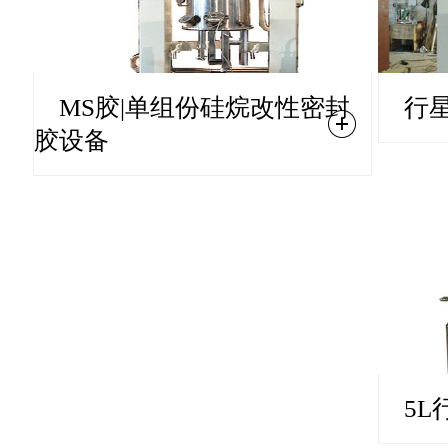
MS胶|单组份硅烷改性密封
行
胶设备
5