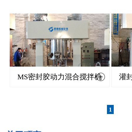
MS密封胶动力混合搅拌机
灌
1