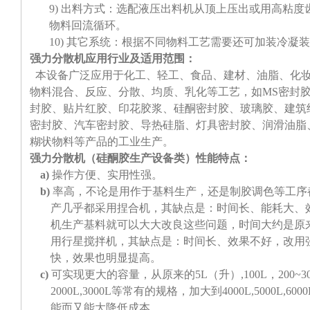
9) 出料方式：选配液压出料机从顶上压出或用高粘
物料回流循环。
10) 其它系统：根据不同物料工艺需要还可加装冷凝
强力分散机应用行业及适用范围：
本设备广泛应用于化工、轻工、食品、建材、油脂、化妆
物料混合、反应、分散、均质、乳化等工艺，如MS密封
封胶、贴片红胶、印花胶浆、硅酮密封胶、玻璃胶、建筑
密封胶、汽车密封胶、导热硅脂、灯具密封胶、润滑油脂
糊状物料等产品的工业生产。
强力分散机（硅酮胶生产设备类）性能特点：
a)
操作方便、实用性强。
b)
率高，不论是用作于基料生产，还是制胶调色等工序
产几乎都采用捏合机，其缺点是：时间长、能耗大、
机生产基料就可以大大改良这些问题，时间大约是原来
用行星搅拌机，其缺点是：时间长、效果不好，改用
快，效果也明显提高。
c)
可实现更大的容量，从原来的5L（升）,100L，200~300L
2000L,3000L等常有的规格，加大到4000L,5000
能而又能大降低成本。