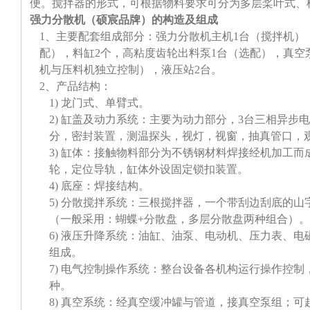
便。搅拌器的形式，可根据物料要求可分为多层桨叶式、
强力分散机（硕宸品牌）的构造及组成
1、主要配套组成部分：强力分散机主机1台（搅拌机）
配），料缸2个，高粘度齿轮出料泵1台（选配），真空
机与压料机独立控制），液压站2台。
2、产品结构：
1) 龙门式、单臂式。
2) 缸盖及动力系统：主要为动力部分，3台三相异步
分，密封装置，测温探头，视灯，视窗，抽真管口，
3) 缸体：接触物料部分为不锈钢材料焊接经机加工而
轮，定位导轨，缸体外设固定锁扣装置。
4) 底座：焊接结构。
5) 分散搅拌系统：三根搅拌器，一个带刮边刮底的
（一般采用：蝴蝶+分散盘，多层分散盘两种组合）。
6) 液压升降系统：油缸、油泵、电动机、压力表、
组成。
7) 电气控制操作系统：整台设备各机构运行操作控
种。
8) 真空系统：经真空缓冲罐与管道，接真空泵组；