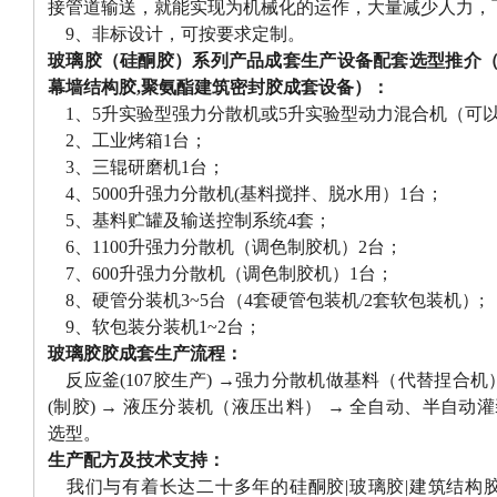
接管道输送，就能实现为机械化的运作，大量减少人力，
9、非标设计，可按要求定制。
玻璃胶（硅酮胶）系列产品成套生产设备配套选型推介（适
幕墙结构胶,聚氨酯建筑密封胶成套设备）：
1、5升实验型强力分散机或5升实验型动力混合机（可
2、工业烤箱1台；
3、三辊研磨机1台；
4、5000升强力分散机(基料搅拌、脱水用）1台；
5、基料贮罐及输送控制系统4套；
6、1100升强力分散机（调色制胶机）2台；
7、600升强力分散机（调色制胶机）1台；
8、硬管分装机3~5台（4套硬管包装机/2套软包装机）;
9、软包装分装机1~2台；
玻璃胶胶成套生产流程：
反应釜(107胶生产) →强力分散机做基料（代替捏合机）
(制胶) → 液压分装机（液压出料） → 全自动、半自
选型。
生产配方及技术支持：
我们与有着长达二十多年的硅酮胶|玻璃胶|建筑结构胶