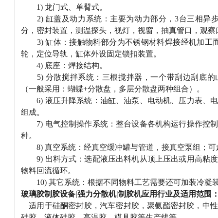
1) 龙门式、单臂式。
2) 缸盖及动力系统：主要为动力部分，3台三相异步
分，密封装置，测温探头，视灯，视窗，抽真管口，观察
3) 缸体：接触物料部分为不锈钢材料焊接经机加工而
轮，定位导轨，缸体外设固定锁扣装置。
4) 底座：焊接结构。
5) 分散搅拌系统：三根搅拌器，一个带刮边刮底的
（一般采用：蝴蝶+分散盘，多层分散盘两种组合）。
6) 液压升降系统：油缸、油泵、电动机、压力表、电
组成。
7) 电气控制操作系统：整台设备各机构运行操作控制
种。
8) 真空系统：经真空缓冲罐与管道，接真空泵组；可
9) 出料方式：选配液压出料机从顶上压出或用高粘度
物料回流循环。
10) 其它系统：根据不同物料工艺需要还可加装冷凝
玻璃胶制胶设备|强力分散机|制胶机应用行业及适用范围
适用于硅酮密封胶，汽车密封胶，聚氨酯密封胶，中性
硅胶，液体硅胶，高温胶，模具胶等生产线等。