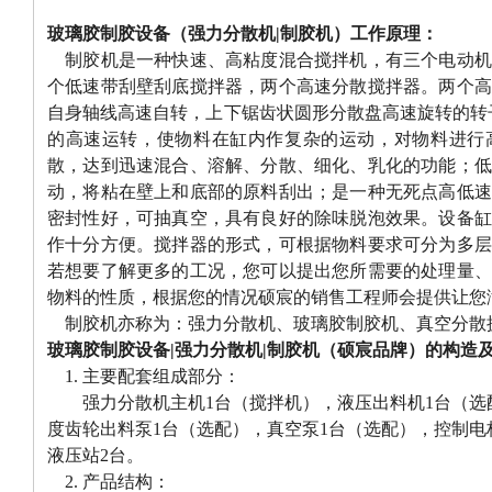
玻璃胶制胶设备（强力分散机|制胶机）工作原理：
制胶机是一种快速、高粘度混合搅拌机，有三个电动机
个低速带刮壁刮底搅拌器，两个高速分散搅拌器。两个高
自身轴线高速自转，上下锯齿状圆形分散盘高速旋转的转子
的高速运转，使物料在缸内作复杂的运动，对物料进行
散，达到迅速混合、溶解、分散、细化、乳化的功能；低
动，将粘在壁上和底部的原料刮出；是一种无死点高低速
密封性好，可抽真空，具有良好的除味脱泡效果。设备缸
作十分方便。搅拌器的形式，可根据物料要求可分为多层
若想要了解更多的工况，您可以提出您所需要的处理量、
物料的性质，根据您的情况硕宸的销售工程师会提供让您
制胶机亦称为：强力分散机、玻璃胶制胶机、真空分散
玻璃胶制胶设备|强力分散机|制胶机（硕宸品牌）的构造
1. 主要配套组成部分：
强力分散机主机1台（搅拌机），液压出料机1台（选配
度齿轮出料泵1台（选配），真空泵1台（选配），控制电
液压站2台。
2. 产品结构：